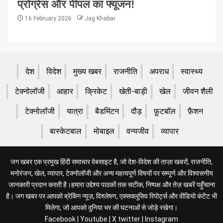
प्रोग्रेस और पीपल का फ्यूजन!
16 February 2026
Jag Khabar
देश
विदेश
मुख्य खबर
राजनीति
अपराध
स्वास्थ्य
टेक्नोलॉजी
आहार
क्रिकेट
खेती-बाड़ी
खेल
जीवन शैली
टेक्नोलॉजी
यात्रा
बैडमिंटन
दौड़
फ़ुटबॉल
फ़ैशन
बास्केटबाल
मोबाइल
वन्यजीव
व्यापार
जग खबर एक प्रमुख हिंदी समाचार वेबसाइट है, जो देश-विदेश की ताज़ा खबरों, राजनीति,
मनोरंजन, खेल, व्यापार, टेक्नोलॉजी और अन्य महत्वपूर्ण विषयों पर सम्पूर्ण और विश्वसनीय
जानकारी प्रदान करती है।हमारा उद्देश्य पाठकों तक सटीक, निष्पक्ष और तेज़ खबरें पहुँचाना
है। जग खबर पर आपको ब्रेकिंग न्यूज़, विश्लेषण, एक्सक्लूसिव रिपोर्ट्स और वीडियो कंटेंट भी
मिलेगा, जो आपको दुनिया भर की घटनाओं से जोड़े रखेगा।
Facebook
|
Youtube
|
X twitter
|
Instagram