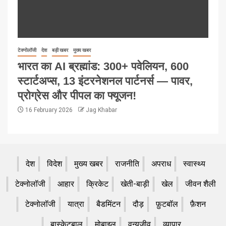
टेक्नोलॉजी
देश
बड़ी खबर
मुख्य खबर
भारत का AI ब्रह्मांड: 300+ पवेलियन, 600
स्टार्टअप्स, 13 इंटरनेशनल पार्टनर्स — पावर,
प्रोग्रेस और पीपल का फ्यूजन!
16 February 2026
Jag Khabar
देश
विदेश
मुख्य खबर
राजनीति
अपराध
स्वास्थ्य
टेक्नोलॉजी
आहार
क्रिकेट
खेती-बाड़ी
खेल
जीवन शैली
टेक्नोलॉजी
यात्रा
बैडमिंटन
दौड़
फ़ुटबॉल
फ़ैशन
बास्केटबाल
मोबाइल
वन्यजीव
व्यापार