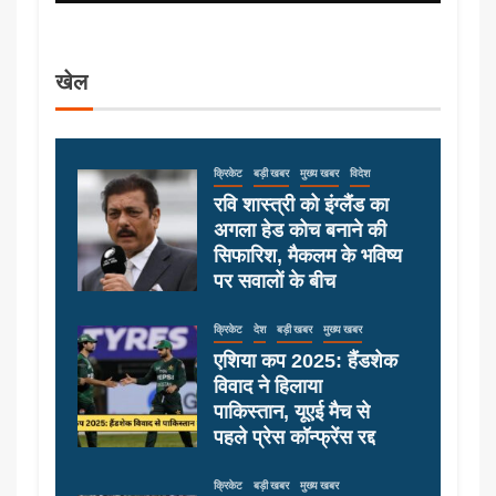
खेल
क्रिकेट
बड़ी खबर
मुख्य खबर
विदेश
रवि शास्त्री को इंग्लैंड का
अगला हेड कोच बनाने की
सिफारिश, मैकलम के भविष्य
पर सवालों के बीच
क्रिकेट
देश
बड़ी खबर
मुख्य खबर
एशिया कप 2025: हैंडशेक
विवाद ने हिलाया
पाकिस्तान, यूएई मैच से
पहले प्रेस कॉन्फ्रेंस रद्द
क्रिकेट
बड़ी खबर
मुख्य खबर