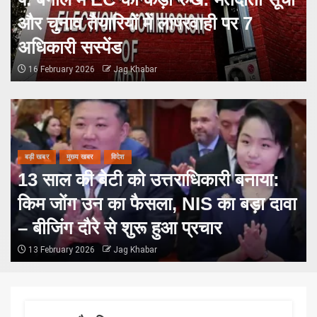
इग्नोर: ओम बिरला करेंगे भारत का
और चुनाव तैयारियों में लापरवाही पर 7
प्रतिनिधित्व
अधिकारी सस्पेंड
18 February 2026
Jag Khabar
16 February 2026
Jag Khabar
बड़ी खबर
मुख्य खबर
विदेश
13 साल की बेटी को उत्तराधिकारी बनाया:
किम जोंग उन का फैसला, NIS का बड़ा दावा
– बीजिंग दौरे से शुरू हुआ प्रचार
13 February 2026
Jag Khabar
बड़ी खबर
मुख्य खबर
विदेश