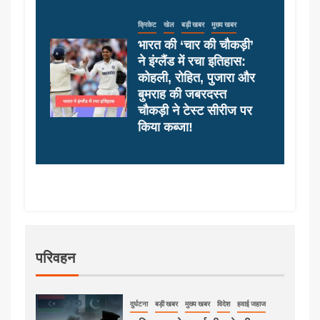
क्रिकेट
खेल
बड़ी खबर
मुख्य खबर
भारत की ‘चार की चौकड़ी’
ने इंग्लैंड में रचा इतिहास:
कोहली, रोहित, पुजारा और
बुमराह की जबरदस्त
चौकड़ी ने टेस्ट सीरीज पर
किया कब्जा!
परिवहन
दुर्घटना
बड़ी खबर
मुख्य खबर
विदेश
हवाई जहाज