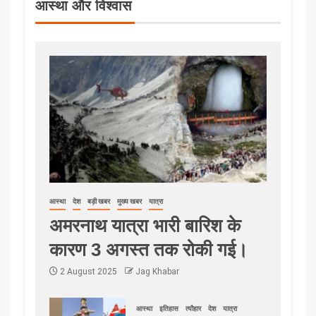
प. बंगाल में EC का कड़ा रुख: मतदाता
आस्था और विश्वास
सूची और चुनाव तैयारियों में लापरवाही पर
7 अधिकारी सस्पेंड
16 February 2026
Jag Khabar
आस्था
देश
बड़ी खबर
मुख्य खबर
यात्रा
अमरनाथ यात्रा भारी बारिश के
कारण 3 अगस्त तक रोकी गई।
2 August 2025
Jag Khabar
आस्था
इतिहास
त्यौहार
देश
यात्रा
टेक्नोलॉजी
देश
बड़ी खबर
मुख्य खबर