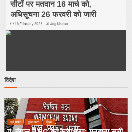
सीटों पर मतदान 16 मार्च को,
अधिसूचना 26 फरवरी को जारी
18 February 2026
Jag Khabar
विदेश
देश
बड़ी खबर
मुख्य खबर
बड़ी खबर
मुख्य खबर
विदेश
बीएनपी सरकार की शपथ में मोदी का
प. बंगाल में EC का कड़ा रुख: मतदाता सूची