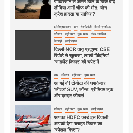
पाकिस्तान से आर्म्स डील के ठीक बाद
लीबिया आर्मी चीफ की मौत: प्लेन
क्रैश हादसा या साजिश?
इलेक्ट्रिक वाहन
कार
टेक्नोलॉजी
दिल्ली-एनसीआर
परिवहन
बड़ी खबर
मुख्य खबर
मोटर-साइकिल
रेलगाड़ी
हवाई जहाज
दिल्ली-NCR वायु प्रदूषण: CSE
रिपोर्ट से खुलासा, लाखों जिंदगियां
‘साइलेंट किलर’ की चपेट में
कार
परिवहन
बड़ी खबर
मुख्य खबर
आ गई वो! टोयोटा की धमाकेदार
‘लीडर’ SUV, लॉन्च: प्रीमियम लुक
और दमदार फीचर्स
परिवहन
बड़ी खबर
मुख्य खबर
हवाई जहाज
आपका HDFC कार्ड इस दिवाली
आपको देगा फ्लाइट टिकट का
‘स्पेशल गिफ्ट’?