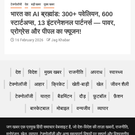
टेक्नोलॉजी
देश
बड़ी खबर
मुख्य खबर
भारत का AI ब्रह्मांड: 300+ पवेलियन, 600
स्टार्टअप्स, 13 इंटरनेशनल पार्टनर्स — पावर,
प्रोग्रेस और पीपल का फ्यूजन!
16 February 2026
Jag Khabar
देश
विदेश
मुख्य खबर
राजनीति
अपराध
स्वास्थ्य
टेक्नोलॉजी
आहार
क्रिकेट
खेती-बाड़ी
खेल
जीवन शैली
टेक्नोलॉजी
यात्रा
बैडमिंटन
दौड़
फ़ुटबॉल
फ़ैशन
बास्केटबाल
मोबाइल
वन्यजीव
व्यापार
जग खबर एक प्रमुख हिंदी समाचार वेबसाइट है, जो देश-विदेश की ताज़ा खबरों, राजनीति,
मनोरंजन, खेल, व्यापार, टेक्नोलॉजी और अन्य महत्वपूर्ण विषयों पर सम्पूर्ण और विश्वसनीय