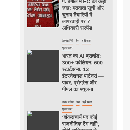
प. बंगाल में EC का कड़ा
रुख: मतदाता सूची और
चुनाव तैयारियों में
लापरवाही पर 7
अधिकारी सस्पेंड
टेक्नोलॉजी
देश
बड़ी खबर
मुख्य खबर
भारत का AI ब्रह्मांड:
300+ पवेलियन, 600
स्टार्टअप्स, 13
इंटरनेशनल पार्टनर्स —
पावर, प्रोग्रेस और
पीपल का फ्यूजन!
उत्तर प्रदेश
देश
बड़ी खबर
मुख्य खबर
‘शंकराचार्य पद कोई
राजनीतिक टैग नहीं’,