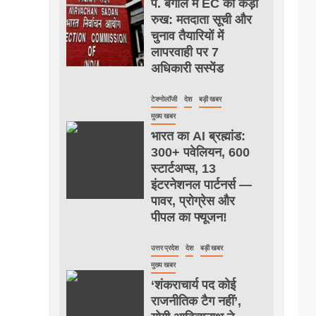
प. बंगाल में EC का कड़ा
रुख: मतदाता सूची और
चुनाव तैयारियों में
लापरवाही पर 7
अधिकारी सस्पेंड
टेक्नोलॉजी
देश
बड़ी खबर
मुख्य खबर
भारत का AI ब्रह्मांड:
300+ पवेलियन, 600
स्टार्टअप्स, 13
इंटरनेशनल पार्टनर्स —
पावर, प्रोग्रेस और
पीपल का फ्यूजन!
उत्तर प्रदेश
देश
बड़ी खबर
मुख्य खबर
‘शंकराचार्य पद कोई
राजनीतिक टैग नहीं’,