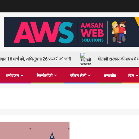
 मतदान 16 मार्च को, अधिसूचना 26 फरवरी को जारी
बीएनपी सरकार की शपथ में मो
मनोरंजन
टेक्नोलॉजी
जीवन शैली
वन्यजीव
खेल