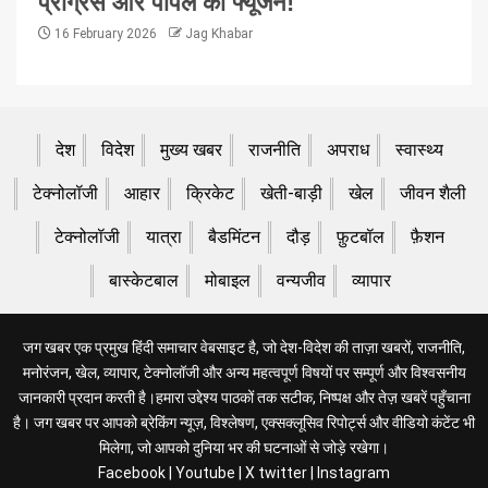
प्रोग्रेस और पीपल का फ्यूजन!
16 February 2026
Jag Khabar
देश
विदेश
मुख्य खबर
राजनीति
अपराध
स्वास्थ्य
टेक्नोलॉजी
आहार
क्रिकेट
खेती-बाड़ी
खेल
जीवन शैली
टेक्नोलॉजी
यात्रा
बैडमिंटन
दौड़
फ़ुटबॉल
फ़ैशन
बास्केटबाल
मोबाइल
वन्यजीव
व्यापार
जग खबर एक प्रमुख हिंदी समाचार वेबसाइट है, जो देश-विदेश की ताज़ा खबरों, राजनीति,
मनोरंजन, खेल, व्यापार, टेक्नोलॉजी और अन्य महत्वपूर्ण विषयों पर सम्पूर्ण और विश्वसनीय
जानकारी प्रदान करती है।हमारा उद्देश्य पाठकों तक सटीक, निष्पक्ष और तेज़ खबरें पहुँचाना
है। जग खबर पर आपको ब्रेकिंग न्यूज़, विश्लेषण, एक्सक्लूसिव रिपोर्ट्स और वीडियो कंटेंट भी
मिलेगा, जो आपको दुनिया भर की घटनाओं से जोड़े रखेगा।
Facebook
|
Youtube
|
X twitter
|
Instagram