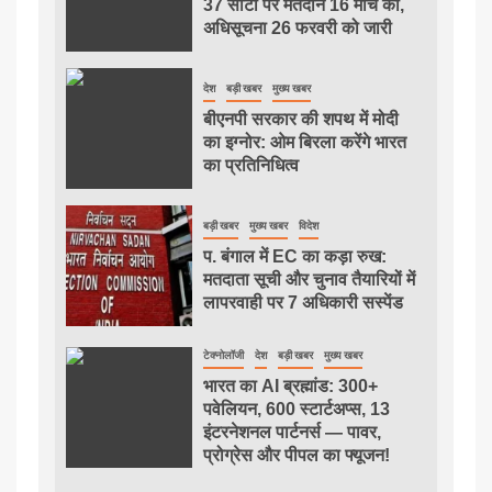
37 सीटों पर मतदान 16 मार्च को,
अधिसूचना 26 फरवरी को जारी
देश
बड़ी खबर
मुख्य खबर
बीएनपी सरकार की शपथ में मोदी
का इग्नोर: ओम बिरला करेंगे भारत
का प्रतिनिधित्व
बड़ी खबर
मुख्य खबर
विदेश
प. बंगाल में EC का कड़ा रुख:
मतदाता सूची और चुनाव तैयारियों में
लापरवाही पर 7 अधिकारी सस्पेंड
टेक्नोलॉजी
देश
बड़ी खबर
मुख्य खबर
भारत का AI ब्रह्मांड: 300+
पवेलियन, 600 स्टार्टअप्स, 13
इंटरनेशनल पार्टनर्स — पावर,
प्रोग्रेस और पीपल का फ्यूजन!