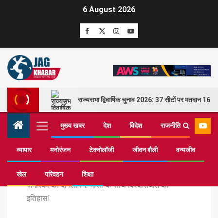
6 August 2026
राज्यसभा द्विवार्षिक चुनाव 2026: 37 सीटों पर मतदान 16 म
मुख्य खबर
देश
विदेश
राजनीति
व्यापार
मनोरंजन
टेक्नोलॉजी
जीवन शैली
वन्यजीव
Home
व्यापार
खेल
परिवहन
शिक्षा
अमेरिका का दोगलापन: भारत के साथ विश्वासघात का
इतिहास!