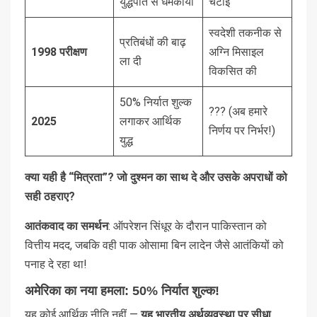
युद्धपोत से धमकाया
चटाई
स्वदेशी तकनीक से
प्रतिबंधों की बाढ़
1998 परीक्षण
अग्नि मिसाइल
ला दी
विकसित की
50% निर्यात शुल्क
??? (अब हमारे
2025
लगाकर आर्थिक
निर्णय पर निर्भर!)
युद्ध
क्या यही है “मित्रता”? जो दुश्मन का साथ दे और उसके अपराधों को
सही ठहराए?
आतंकवाद का समर्थन
: ऑपरेशन सिंधूर के दौरान पाकिस्तान को
वित्तीय मदद, जबकि वही पाक ओसामा बिन लादेन जैसे आतंकियों को
पनाह दे रहा था!
अमेरिका का नया हमला: 50% निर्यात शुल्क!
यह कोई आर्थिक नीति नहीं —
यह भारतीय अर्थव्यवस्था पर सीधा