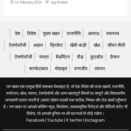
16 February 2026
Jag Khabar
देश
विदेश
मुख्य खबर
राजनीति
अपराध
स्वास्थ्य
टेक्नोलॉजी
आहार
क्रिकेट
खेती-बाड़ी
खेल
जीवन शैली
टेक्नोलॉजी
यात्रा
बैडमिंटन
दौड़
फ़ुटबॉल
फ़ैशन
बास्केटबाल
मोबाइल
वन्यजीव
व्यापार
जग खबर एक प्रमुख हिंदी समाचार वेबसाइट है, जो देश-विदेश की ताज़ा खबरों, राजनीति,
मनोरंजन, खेल, व्यापार, टेक्नोलॉजी और अन्य महत्वपूर्ण विषयों पर सम्पूर्ण और विश्वसनीय
जानकारी प्रदान करती है।हमारा उद्देश्य पाठकों तक सटीक, निष्पक्ष और तेज़ खबरें पहुँचाना
है। जग खबर पर आपको ब्रेकिंग न्यूज़, विश्लेषण, एक्सक्लूसिव रिपोर्ट्स और वीडियो कंटेंट भी
मिलेगा, जो आपको दुनिया भर की घटनाओं से जोड़े रखेगा।
Facebook
|
Youtube
|
X twitter
|
Instagram