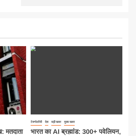
टेक्नोलॉजी
देश
बड़ी खबर
मुख्य खबर
ख: मतदाता
भारत का AI ब्रह्मांड: 300+ पवेलियन,