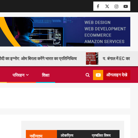
दी का इग्नोर: ओम बिरला करेंगे भारत का प्रतिनिधित्व
प. बंगाल में EC का कड़
ऑनलाइन देखे
परिवहन
शिक्षा
लोकप्रिय
प्रचलित विषय
नवीनतम