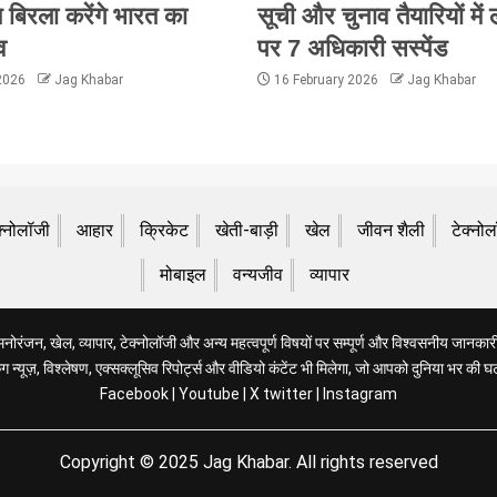
 बिरला करेंगे भारत का
सूची और चुनाव तैयारियों में
व
पर 7 अधिकारी सस्पेंड
 2026
Jag Khabar
16 February 2026
Jag Khabar
क्नोलॉजी
आहार
क्रिकेट
खेती-बाड़ी
खेल
जीवन शैली
टेक्नो
मोबाइल
वन्यजीव
व्यापार
रंजन, खेल, व्यापार, टेक्नोलॉजी और अन्य महत्वपूर्ण विषयों पर सम्पूर्ण और विश्वसनीय जानकारी 
 न्यूज़, विश्लेषण, एक्सक्लूसिव रिपोर्ट्स और वीडियो कंटेंट भी मिलेगा, जो आपको दुनिया भर की घ
Facebook
|
Youtube
|
X twitter
|
Instagram
Copyright © 2025 Jag Khabar. All rights reserved