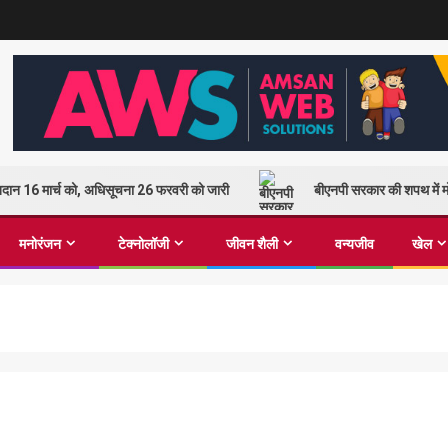
 मतदान 16 मार्च को, अधिसूचना 26 फरवरी को जारी
बीएनपी सरकार की शपथ में मो
मनोरंजन
टेक्नोलॉजी
जीवन शैली
वन्यजीव
खेल