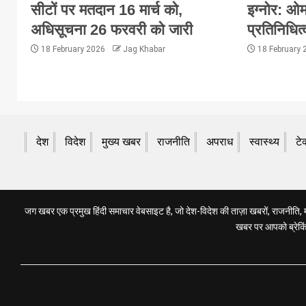
सीटों पर मतदान 16 मार्च को,
इग्नोर: ओम
अधिसूचना 26 फरवरी को जारी
प्रतिनिधित्
18 February 2026
Jag Khabar
18 February
देश
विदेश
मुख्य खबर
राजनीति
अपराध
स्वास्थ्य
टे
जग खबर एक प्रमुख हिंदी समाचार वेबसाइट है, जो देश-विदेश की ताज़ा खबरों, राजनीति, मनो
खबर पर आपको ब्रेकिंग