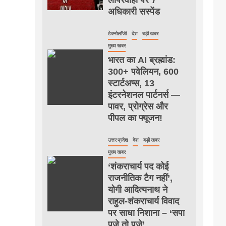
अधिकारी सस्पेंड
टेक्नोलॉजी
देश
बड़ी खबर
मुख्य खबर
भारत का AI ब्रह्मांड:
300+ पवेलियन, 600
स्टार्टअप्स, 13
इंटरनेशनल पार्टनर्स —
पावर, प्रोग्रेस और
पीपल का फ्यूजन!
उत्तर प्रदेश
देश
बड़ी खबर
मुख्य खबर
‘शंकराचार्य पद कोई
राजनीतिक टैग नहीं’,
योगी आदित्यनाथ ने
राहुल-शंकराचार्य विवाद
पर साधा निशाना – ‘सपा
पूजे तो पूजे’