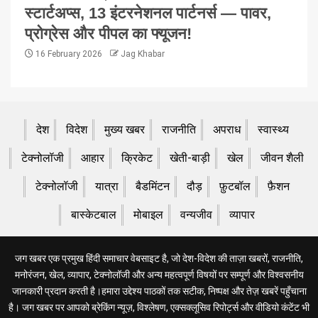
स्टार्टअप्स, 13 इंटरनेशनल पार्टनर्स — पावर,
प्रोग्रेस और पीपल का फ्यूजन!
16 February 2026
Jag Khabar
देश
विदेश
मुख्य खबर
राजनीति
अपराध
स्वास्थ्य
टेक्नोलॉजी
आहार
क्रिकेट
खेती-बाड़ी
खेल
जीवन शैली
टेक्नोलॉजी
यात्रा
बैडमिंटन
दौड़
फ़ुटबॉल
फ़ैशन
बास्केटबाल
मोबाइल
वन्यजीव
व्यापार
जग खबर एक प्रमुख हिंदी समाचार वेबसाइट है, जो देश-विदेश की ताज़ा खबरों, राजनीति,
मनोरंजन, खेल, व्यापार, टेक्नोलॉजी और अन्य महत्वपूर्ण विषयों पर सम्पूर्ण और विश्वसनीय
जानकारी प्रदान करती है।हमारा उद्देश्य पाठकों तक सटीक, निष्पक्ष और तेज़ खबरें पहुँचाना
है। जग खबर पर आपको ब्रेकिंग न्यूज़, विश्लेषण, एक्सक्लूसिव रिपोर्ट्स और वीडियो कंटेंट भी