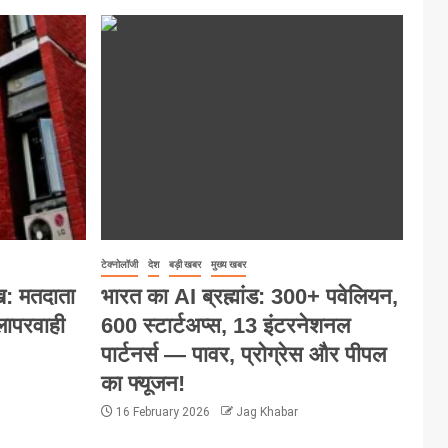
टेक्नोलॉजी
देश
बड़ी खबर
मुख्य खबर
ख: मतदाता
भारत का AI ब्रह्मांड: 300+ पवेलियन,
 लापरवाही
600 स्टार्टअप्स, 13 इंटरनेशनल
पार्टनर्स — पावर, प्रोग्रेस और पीपल
का फ्यूजन!
16 February 2026
Jag Khabar