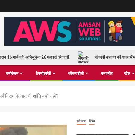
 मतदान 16 मार्च को, अधिसूचना 26 फरवरी को जारी
बीएनपी सरकार की शपथ में मो
मनोरंजन
टेक्नोलॉजी
जीवन शैली
वन्यजीव
खेल
्ष विराम के बाद भी शांति क्यों नहीं?
बड़ी खबर
विदेश