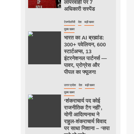
लापरवाही पर 7
अधिकारी सस्पेंड
टेक्नोलॉजी
देश
बड़ी खबर
मुख्य खबर
भारत का AI ब्रह्मांड:
300+ पवेलियन, 600
स्टार्टअप्स, 13
इंटरनेशनल पार्टनर्स —
पावर, प्रोग्रेस और
पीपल का फ्यूजन!
उत्तर प्रदेश
देश
बड़ी खबर
मुख्य खबर
‘शंकराचार्य पद कोई
राजनीतिक टैग नहीं’,
योगी आदित्यनाथ ने
राहुल-शंकराचार्य विवाद
पर साधा निशाना – ‘सपा