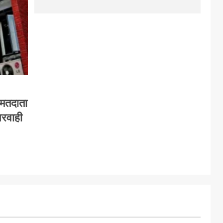
 मतदाता
परवाही