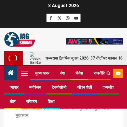
8 August 2026
राज्यसभा द्विवार्षिक चुनाव 2026: 37 सीटों पर मतदान 16 म
मुख्य खबर
देश
विदेश
राजनीति
व्यापार
मनोरंजन
टेक्नोलॉजी
जीवन शैली
वन्यजीव
Home
मुख्य खबर
खेल
परिवहन
शिक्षा
S-400 ने कैसे बदली गेम, पाकिस्तानी वायुसेना को हुआ भारी
नुकसान!