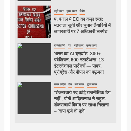
बड़ी खबर
मुख्य खबर
विदेश
प. बंगाल में EC का कड़ा रुख:
मतदाता सूची और चुनाव तैयारियों में
लापरवाही पर 7 अधिकारी सस्पेंड
टेक्नोलॉजी
देश
बड़ी खबर
मुख्य खबर
भारत का AI ब्रह्मांड: 300+
पवेलियन, 600 स्टार्टअप्स, 13
इंटरनेशनल पार्टनर्स — पावर,
प्रोग्रेस और पीपल का फ्यूजन!
उत्तर प्रदेश
देश
बड़ी खबर
मुख्य खबर
‘शंकराचार्य पद कोई राजनीतिक टैग
नहीं’, योगी आदित्यनाथ ने राहुल-
शंकराचार्य विवाद पर साधा निशाना
– ‘सपा पूजे तो पूजे’