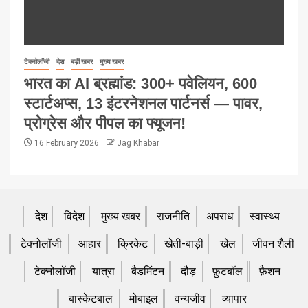
टेक्नोलॉजी
देश
बड़ी खबर
मुख्य खबर
भारत का AI ब्रह्मांड: 300+ पवेलियन, 600
स्टार्टअप्स, 13 इंटरनेशनल पार्टनर्स — पावर,
प्रोग्रेस और पीपल का फ्यूजन!
16 February 2026
Jag Khabar
देश
विदेश
मुख्य खबर
राजनीति
अपराध
स्वास्थ्य
टेक्नोलॉजी
आहार
क्रिकेट
खेती-बाड़ी
खेल
जीवन शैली
टेक्नोलॉजी
यात्रा
बैडमिंटन
दौड़
फ़ुटबॉल
फ़ैशन
बास्केटबाल
मोबाइल
वन्यजीव
व्यापार