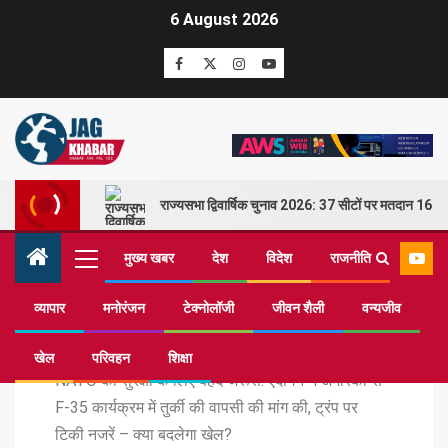
6 August 2026
राज्यसभा द्विवार्षिक चुनाव 2026: 37 सीटों पर मतदान 16 म
मुख्य खबर
देश
विदेश
राजनीति
व्यापार
मनोरंजन
टेक्नोलॉजी
जीवन शैली
वन्यजीव
Home
मुख्य खबर
खेल
परिवहन
शिक्षा
NATO की सुरक्षा के लिए बेहद जरूरी: एर्दोगन ने अमेरिका से
F-35 कार्यक्रम में तुर्की की वापसी की मांग की, ट्रंप पर
टिकी नजरें – क्या बदलेगा खेल?