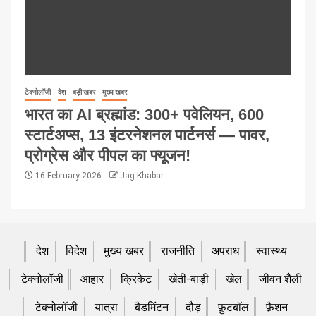
टेक्नोलॉजी
देश
बड़ी खबर
मुख्य खबर
भारत का AI ब्रह्मांड: 300+ पवेलियन, 600
स्टार्टअप्स, 13 इंटरनेशनल पार्टनर्स — पावर,
प्रोग्रेस और पीपल का फ्यूजन!
16 February 2026
Jag Khabar
देश
विदेश
मुख्य खबर
राजनीति
अपराध
स्वास्थ्य
टेक्नोलॉजी
आहार
क्रिकेट
खेती-बाड़ी
खेल
जीवन शैली
टेक्नोलॉजी
यात्रा
बैडमिंटन
दौड़
फ़ुटबॉल
फ़ैशन