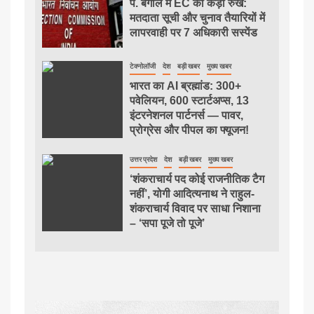
प. बंगाल में EC का कड़ा रुख:
मतदाता सूची और चुनाव तैयारियों में
लापरवाही पर 7 अधिकारी सस्पेंड
टेक्नोलॉजी
देश
बड़ी खबर
मुख्य खबर
भारत का AI ब्रह्मांड: 300+
पवेलियन, 600 स्टार्टअप्स, 13
इंटरनेशनल पार्टनर्स — पावर,
प्रोग्रेस और पीपल का फ्यूजन!
उत्तर प्रदेश
देश
बड़ी खबर
मुख्य खबर
‘शंकराचार्य पद कोई राजनीतिक टैग
नहीं’, योगी आदित्यनाथ ने राहुल-
शंकराचार्य विवाद पर साधा निशाना
– ‘सपा पूजे तो पूजे’