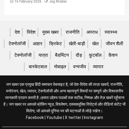
16 February 2026
Jag Khabar
देश
विदेश
मुख्य खबर
राजनीति
अपराध
स्वास्थ्य
टेक्नोलॉजी
आहार
क्रिकेट
खेती-बाड़ी
खेल
जीवन शैली
टेक्नोलॉजी
यात्रा
बैडमिंटन
दौड़
फ़ुटबॉल
फ़ैशन
बास्केटबाल
मोबाइल
वन्यजीव
व्यापार
जग खबर एक प्रमुख हिंदी समाचार वेबसाइट है, जो देश-विदेश की ताज़ा खबरों, राजनीति,
मनोरंजन, खेल, व्यापार, टेक्नोलॉजी और अन्य महत्वपूर्ण विषयों पर सम्पूर्ण और विश्वसनीय
जानकारी प्रदान करती है।हमारा उद्देश्य पाठकों तक सटीक, निष्पक्ष और तेज़ खबरें पहुँचाना
है। जग खबर पर आपको ब्रेकिंग न्यूज़, विश्लेषण, एक्सक्लूसिव रिपोर्ट्स और वीडियो कंटेंट भी
मिलेगा, जो आपको दुनिया भर की घटनाओं से जोड़े रखेगा।
Facebook
|
Youtube
|
X twitter
|
Instagram