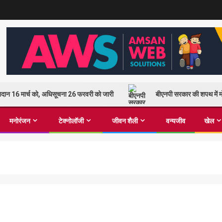
 मतदान 16 मार्च को, अधिसूचना 26 फरवरी को जारी
बीएनपी सरकार की शपथ में मो
मनोरंजन
टेक्नोलॉजी
जीवन शैली
वन्यजीव
खेल