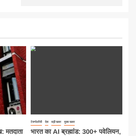
टेक्नोलॉजी
देश
बड़ी खबर
मुख्य खबर
ख: मतदाता
भारत का AI ब्रह्मांड: 300+ पवेलियन,