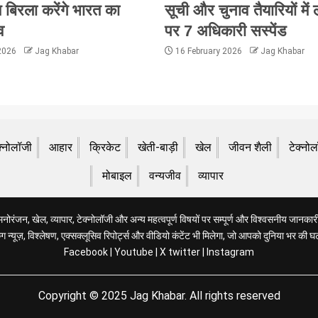
 बिरला करेंगे भारत का
सूची और चुनाव तैयारियों में
व
पर 7 अधिकारी सस्पेंड
 2026
Jag Khabar
16 February 2026
Jag Khabar
क्नोलॉजी
आहार
क्रिकेट
खेती-बाड़ी
खेल
जीवन शैली
टेक्नो
मोबाइल
वन्यजीव
व्यापार
रंजन, खेल, व्यापार, टेक्नोलॉजी और अन्य महत्वपूर्ण विषयों पर सम्पूर्ण और विश्वसनीय जानकारी 
 न्यूज़, विश्लेषण, एक्सक्लूसिव रिपोर्ट्स और वीडियो कंटेंट भी मिलेगा, जो आपको दुनिया भर की घ
Facebook
|
Youtube
|
X twitter
|
Instagram
Copyright © 2025 Jag Khabar. All rights reserved