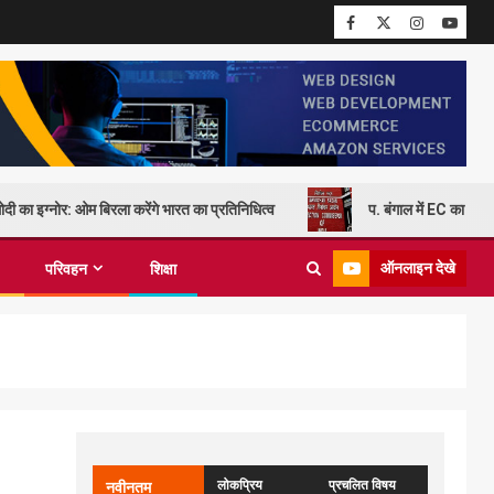
दी का इग्नोर: ओम बिरला करेंगे भारत का प्रतिनिधित्व
प. बंगाल में EC का कड़
ऑनलाइन देखे
परिवहन
शिक्षा
लोकप्रिय
प्रचलित विषय
नवीनतम