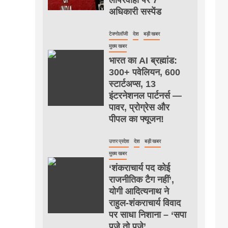
अधिकारी सस्पेंड
टेक्नोलॉजी
देश
बड़ी खबर
मुख्य खबर
भारत का AI ब्रह्मांड:
300+ पवेलियन, 600
स्टार्टअप्स, 13
इंटरनेशनल पार्टनर्स —
पावर, प्रोग्रेस और
पीपल का फ्यूजन!
उत्तर प्रदेश
देश
बड़ी खबर
मुख्य खबर
‘शंकराचार्य पद कोई
राजनीतिक टैग नहीं’,
योगी आदित्यनाथ ने
राहुल-शंकराचार्य विवाद
पर साधा निशाना – ‘सपा
पूजे तो पूजे’