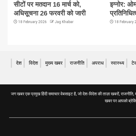
सीटों पर मतदान 16 मार्च को,
इग्नोर: ओम
अधिसूचना 26 फरवरी को जारी
प्रतिनिधित्
18 February 2026
Jag Khabar
18 February
देश
विदेश
मुख्य खबर
राजनीति
अपराध
स्वास्थ्य
टे
जग खबर एक प्रमुख हिंदी समाचार वेबसाइट है, जो देश-विदेश की ताज़ा खबरों, राजनीति, मनो
खबर पर आपको ब्रेकिंग