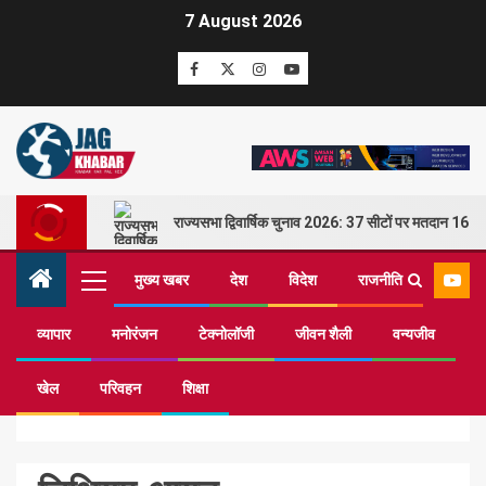
7 August 2026
राज्यसभा द्विवार्षिक चुनाव 2026: 37 सीटों पर मतदान 16 म
मुख्य खबर
देश
विदेश
राजनीति
व्यापार
मनोरंजन
टेक्नोलॉजी
जीवन शैली
वन्यजीव
Home
लिथियम-आयन
खेल
परिवहन
शिक्षा