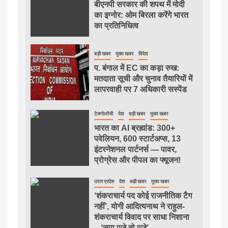
बीएनपी सरकार की शपथ में मोदी
का इग्नोर: ओम बिरला करेंगे भारत
का प्रतिनिधित्व
बड़ी खबर
मुख्य खबर
विदेश
प. बंगाल में EC का कड़ा रुख:
मतदाता सूची और चुनाव तैयारियों में
लापरवाही पर 7 अधिकारी सस्पेंड
टेक्नोलॉजी
देश
बड़ी खबर
मुख्य खबर
भारत का AI ब्रह्मांड: 300+
पवेलियन, 600 स्टार्टअप्स, 13
इंटरनेशनल पार्टनर्स — पावर,
प्रोग्रेस और पीपल का फ्यूजन!
उत्तर प्रदेश
देश
बड़ी खबर
मुख्य खबर
‘शंकराचार्य पद कोई राजनीतिक टैग
नहीं’, योगी आदित्यनाथ ने राहुल-
शंकराचार्य विवाद पर साधा निशाना
– ‘सपा पूजे तो पूजे’