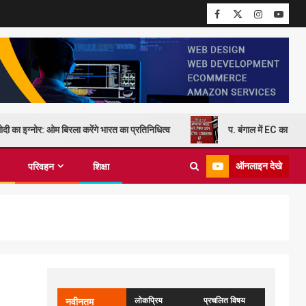
दी का इग्नोर: ओम बिरला करेंगे भारत का प्रतिनिधित्व
प. बंगाल में EC का कड़
ऑनलाइन देखे
परिवहन
शिक्षा
लोकप्रिय
प्रचलित विषय
नवीनतम