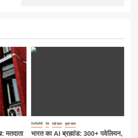
टेक्नोलॉजी
देश
बड़ी खबर
मुख्य खबर
ख: मतदाता
भारत का AI ब्रह्मांड: 300+ पवेलियन,