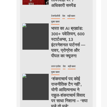
अधिकारी सस्पेंड
टेक्नोलॉजी
देश
बड़ी खबर
मुख्य खबर
भारत का AI ब्रह्मांड:
300+ पवेलियन, 600
स्टार्टअप्स, 13
इंटरनेशनल पार्टनर्स —
पावर, प्रोग्रेस और
पीपल का फ्यूजन!
उत्तर प्रदेश
देश
बड़ी खबर
मुख्य खबर
‘शंकराचार्य पद कोई
राजनीतिक टैग नहीं’,
योगी आदित्यनाथ ने
राहुल-शंकराचार्य विवाद
पर साधा निशाना – ‘सपा
पूजे तो पूजे’