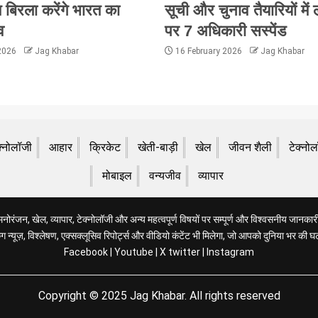
 बिरला करेंगे भारत का
सूची और चुनाव तैयारियों में
व
पर 7 अधिकारी सस्पेंड
 2026
Jag Khabar
16 February 2026
Jag Khabar
क्नोलॉजी
आहार
क्रिकेट
खेती-बाड़ी
खेल
जीवन शैली
टेक्नो
मोबाइल
वन्यजीव
व्यापार
रंजन, खेल, व्यापार, टेक्नोलॉजी और अन्य महत्वपूर्ण विषयों पर सम्पूर्ण और विश्वसनीय जानकारी 
 न्यूज़, विश्लेषण, एक्सक्लूसिव रिपोर्ट्स और वीडियो कंटेंट भी मिलेगा, जो आपको दुनिया भर की घ
Facebook
|
Youtube
|
X twitter
|
Instagram
Copyright © 2025 Jag Khabar. All rights reserved