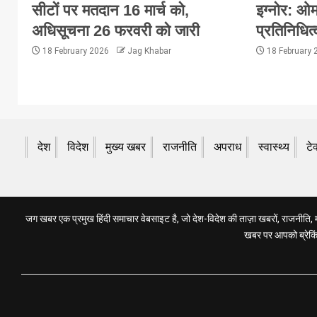
सीटों पर मतदान 16 मार्च को,
इग्नोर: ओम
अधिसूचना 26 फरवरी को जारी
प्रतिनिधित्
18 February 2026
Jag Khabar
18 February
देश
विदेश
मुख्य खबर
राजनीति
अपराध
स्वास्थ्य
टे
जग खबर एक प्रमुख हिंदी समाचार वेबसाइट है, जो देश-विदेश की ताज़ा खबरों, राजनीति, मनो
खबर पर आपको ब्रेकिंग