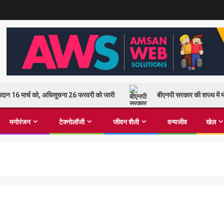
 मतदान 16 मार्च को, अधिसूचना 26 फरवरी को जारी
बीएनपी सरकार की शपथ में मो
मनोरंजन
टेक्नोलॉजी
जीवन शैली
वन्यजीव
खेल