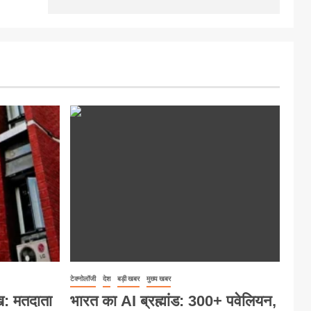
टेक्नोलॉजी
देश
बड़ी खबर
मुख्य खबर
ख: मतदाता
भारत का AI ब्रह्मांड: 300+ पवेलियन,