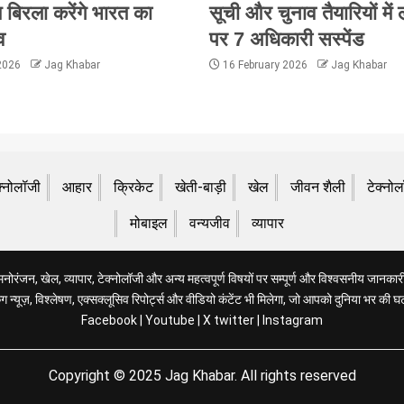
 बिरला करेंगे भारत का
सूची और चुनाव तैयारियों में
व
पर 7 अधिकारी सस्पेंड
 2026
Jag Khabar
16 February 2026
Jag Khabar
क्नोलॉजी
आहार
क्रिकेट
खेती-बाड़ी
खेल
जीवन शैली
टेक्नो
मोबाइल
वन्यजीव
व्यापार
रंजन, खेल, व्यापार, टेक्नोलॉजी और अन्य महत्वपूर्ण विषयों पर सम्पूर्ण और विश्वसनीय जानकारी 
 न्यूज़, विश्लेषण, एक्सक्लूसिव रिपोर्ट्स और वीडियो कंटेंट भी मिलेगा, जो आपको दुनिया भर की घ
Facebook
|
Youtube
|
X twitter
|
Instagram
Copyright © 2025 Jag Khabar. All rights reserved