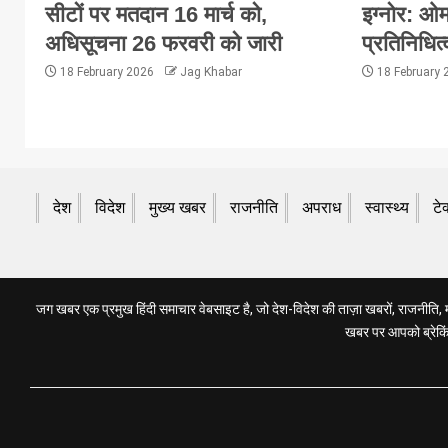
सीटों पर मतदान 16 मार्च को,
इग्नोर: ओम
अधिसूचना 26 फरवरी को जारी
प्रतिनिधित्
18 February 2026
Jag Khabar
18 February
देश
विदेश
मुख्य खबर
राजनीति
अपराध
स्वास्थ्य
टे
जग खबर एक प्रमुख हिंदी समाचार वेबसाइट है, जो देश-विदेश की ताज़ा खबरों, राजनीति, मनो
खबर पर आपको ब्रेकिंग