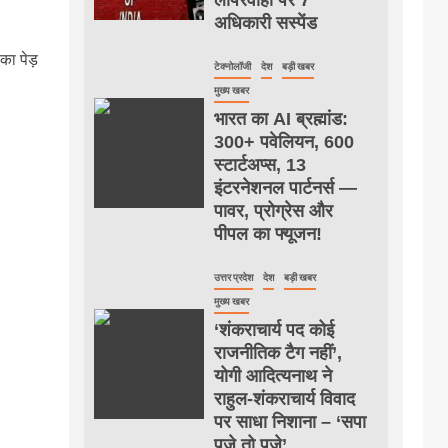
अधिकारी सस्पेंड
का पेड़
टेक्नोलॉजी
देश
बड़ी खबर
मुख्य खबर
भारत का AI ब्रह्मांड:
300+ पवेलियन, 600
स्टार्टअप्स, 13
इंटरनेशनल पार्टनर्स —
पावर, प्रोग्रेस और
पीपल का फ्यूजन!
उत्तर प्रदेश
देश
बड़ी खबर
मुख्य खबर
‘शंकराचार्य पद कोई
राजनीतिक टैग नहीं’,
योगी आदित्यनाथ ने
राहुल-शंकराचार्य विवाद
पर साधा निशाना – ‘सपा
पूजे तो पूजे’