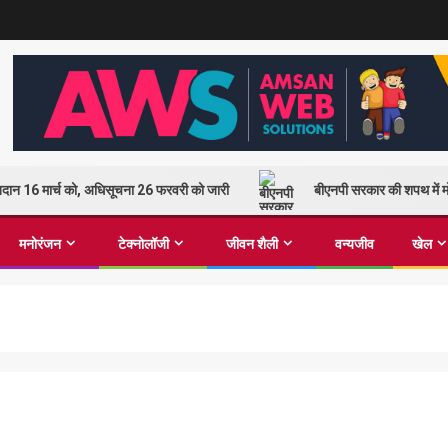
 मतदान 16 मार्च को, अधिसूचना 26 फरवरी को जारी
बीएनपी सरकार की शपथ में मो
मनोरंजन
टेक्नोलॉजी
जीवन शैली
वन्यजीव
खेल