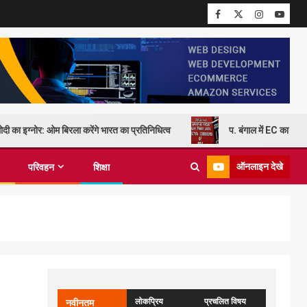
दी का इग्नोर: ओम बिरला करेंगे भारत का प्रतिनिधित्व
प. बंगाल में EC का कड़
ऑनलाइन देखे
परिवहन
शिक्षा
लोकप्रिय
प्रचलित विषय
नवीनतम