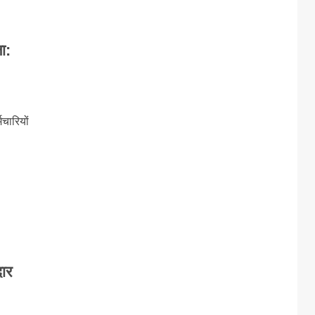
ा:
चारियों
दार