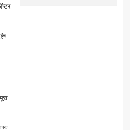
ॉप्टर
हुँच
ूरा
अचानक