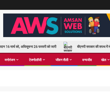
 मतदान 16 मार्च को, अधिसूचना 26 फरवरी को जारी
बीएनपी सरकार की शपथ में मो
मनोरंजन
टेक्नोलॉजी
जीवन शैली
वन्यजीव
खेल