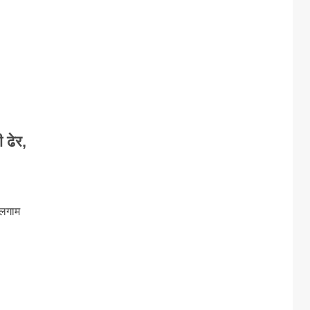
 ढेर,
ुलगाम