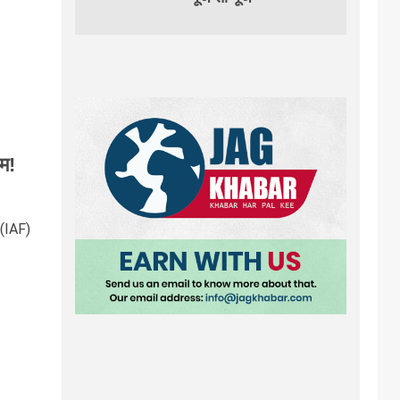
दम!
 (IAF)