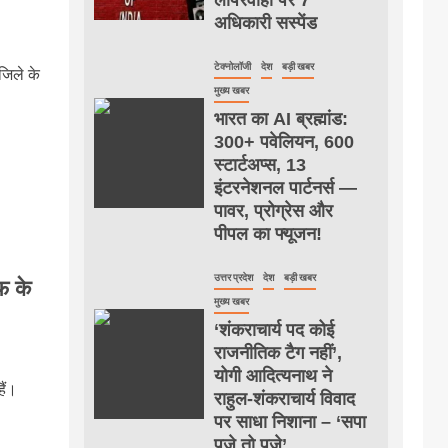
अधिकारी सस्पेंड
टेक्नोलॉजी
देश
बड़ी खबर
जिले के
मुख्य खबर
भारत का AI ब्रह्मांड:
300+ पवेलियन, 600
स्टार्टअप्स, 13
इंटरनेशनल पार्टनर्स —
पावर, प्रोग्रेस और
पीपल का फ्यूजन!
उत्तर प्रदेश
देश
बड़ी खबर
़ के
मुख्य खबर
‘शंकराचार्य पद कोई
राजनीतिक टैग नहीं’,
योगी आदित्यनाथ ने
ैं।
राहुल-शंकराचार्य विवाद
पर साधा निशाना – ‘सपा
पूजे तो पूजे’