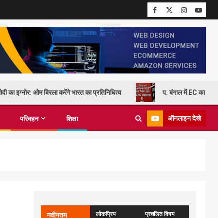
दी का इग्नोर: ओम बिरला करेंगे भारत का प्रतिनिधित्व
प. बंगाल में EC का कड़
ऑनलाइन देखे
परिवहन
शिक्षा
लोकप्रिय
प्रचलित विषय
नवीनतम